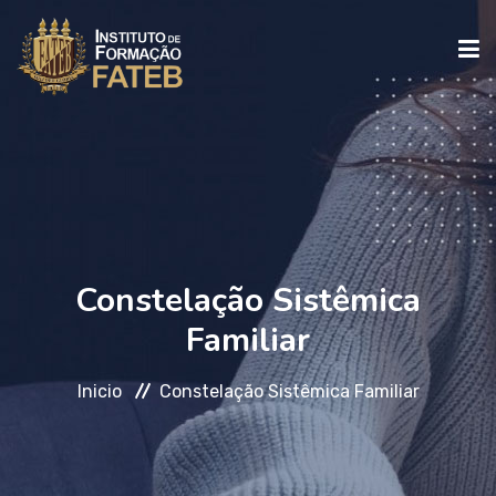
INICIO
INSTITUCIONAL
Constelação Sistêmica
CURSOS
Familiar
FALE CONOSCO
Inicio
Constelação Sistêmica Familiar